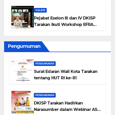
GALERI
Pejabat Eselon III dan IV DKISP
Tarakan Ikuti Workshop EFRA
BPKP 2026
Pengumuman
PENGUMUMAN
Surat Edaran Wali Kota Tarakan
tentang HUT RI ke-81
PENGUMUMAN
DKISP Tarakan Hadirkan
Narasumber dalam Webinar ASN