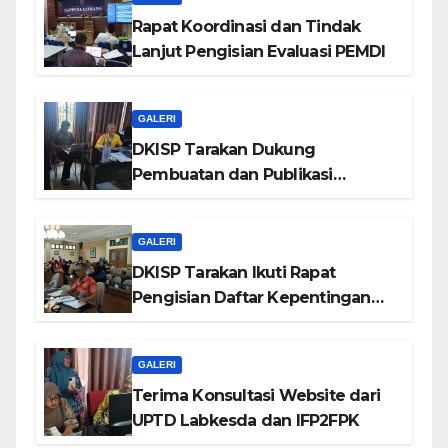
Rapat Koordinasi dan Tindak
Lanjut Pengisian Evaluasi PEMDI
GALERI
DKISP Tarakan Dukung
Pembuatan dan Publikasi
Website SDN Utama 2
GALERI
DKISP Tarakan Ikuti Rapat
Pengisian Daftar Kepentingan
Pribadi
GALERI
Terima Konsultasi Website dari
UPTD Labkesda dan IFP2FPK