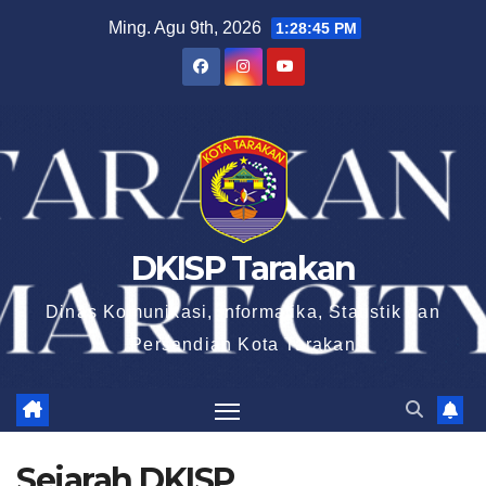
Skip
Ming. Agu 9th, 2026
1:28:46 PM
to
content
DKISP Tarakan
Dinas Komunikasi, Informatika, Statistik dan
Persandian Kota Tarakan
Sejarah DKISP