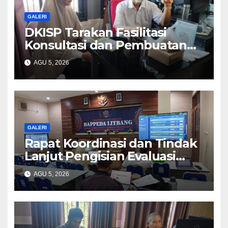
GALERI
DKISP Tarakan Fasilitasi
Konsultasi dan Pembuatan
Website DPUPR Tarakan
AGU 5, 2026
GALERI
Rapat Koordinasi dan Tindak
Lanjut Pengisian Evaluasi
PEMDI
AGU 5, 2026