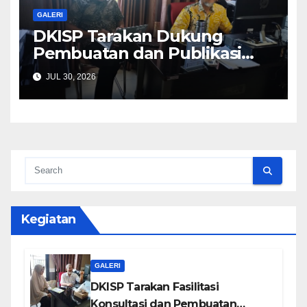
GALERI
DKISP Tarakan Dukung
Pembuatan dan Publikasi
Website SDN Utama 2
JUL 30, 2026
Kegiatan
GALERI
DKISP Tarakan Fasilitasi
Konsultasi dan Pembuatan