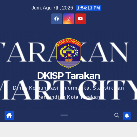
Skip
Jum. Agu 7th, 2026
1:54:14 PM
to
content
DKISP Tarakan
Dinas Komunikasi, Informatika, Statistik dan
Persandian Kota Tarakan