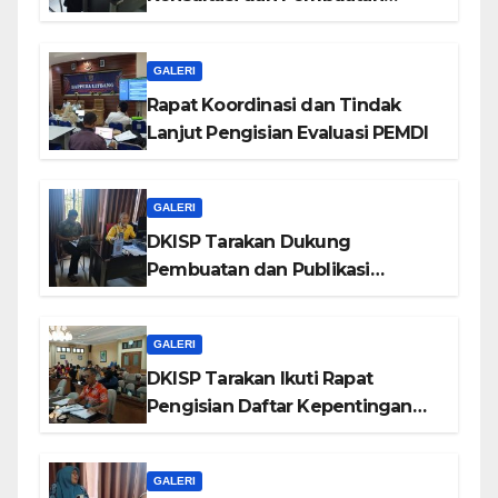
Website DPUPR Tarakan
GALERI
Rapat Koordinasi dan Tindak
Lanjut Pengisian Evaluasi PEMDI
GALERI
DKISP Tarakan Dukung
Pembuatan dan Publikasi
Website SDN Utama 2
GALERI
DKISP Tarakan Ikuti Rapat
Pengisian Daftar Kepentingan
Pribadi
GALERI