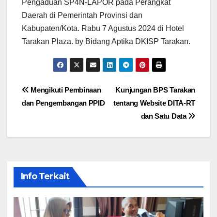
Pengaduan SP4N-LAPOR pada Perangkat
Daerah di Pemerintah Provinsi dan
Kabupaten/Kota. Rabu 7 Agustus 2024 di Hotel
Tarakan Plaza. by Bidang Aptika DKISP Tarakan.
Navigasi
Mengikuti Pembinaan
Kunjungan BPS Tarakan
dan Pengembangan PPID
tentang Website DITA-RT
pos
dan Satu Data
Info Terkait