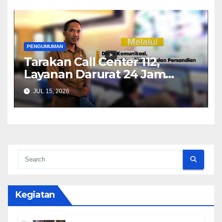
PENGUMUMAN
Tarakan Call Center 112,
Layanan Darurat 24 Jam
untuk Masyarakat
JUL 15, 2026
Kegiatan