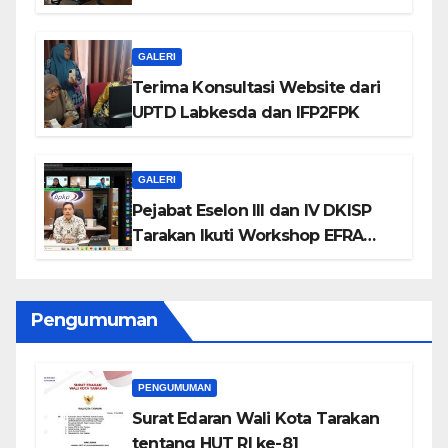
Pribadi
GALERI
Terima Konsultasi Website dari
UPTD Labkesda dan IFP2FPK
GALERI
Pejabat Eselon III dan IV DKISP
Tarakan Ikuti Workshop EFRA
BPKP 2026
Pengumuman
PENGUMUMAN
Surat Edaran Wali Kota Tarakan
tentang HUT RI ke-81