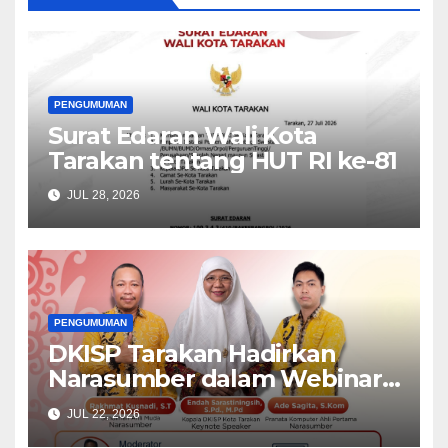
PENGUMUMAN
Surat Edaran Wali Kota
Tarakan tentang HUT RI ke-81
JUL 28, 2026
PENGUMUMAN
DKISP Tarakan Hadirkan
Narasumber dalam Webinar
ASN Tarakan HIBOT Series-4
JUL 22, 2026