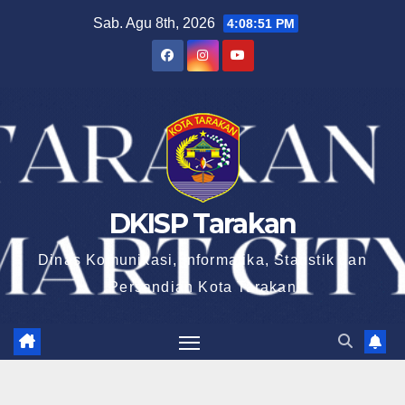
Skip
Sab. Agu 8th, 2026
4:08:51 PM
to
content
DKISP Tarakan
Dinas Komunikasi, Informatika, Statistik dan
Persandian Kota Tarakan