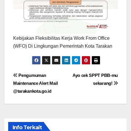
Kebijakan Fleksibilitas Kerja Work From Office
(WFO) Di Lingkungan Pemerintah Kota Tarakan
Navigasi
Pengumuman
Ayo cek SPPT PBB-mu
Maintenance Alert Mail
sekarang!
pos
@tarakankota.go.id
Info Terkait