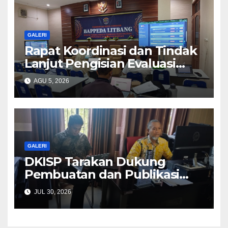
GALERI
Rapat Koordinasi dan Tindak
Lanjut Pengisian Evaluasi
PEMDI
AGU 5, 2026
GALERI
DKISP Tarakan Dukung
Pembuatan dan Publikasi
Website SDN Utama 2
JUL 30, 2026