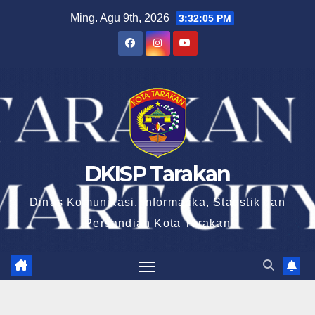
Skip
Ming. Agu 9th, 2026
3:32:06 PM
to
content
DKISP Tarakan
Dinas Komunikasi, Informatika, Statistik dan
Persandian Kota Tarakan