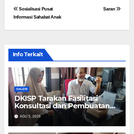
Navigasi
Sosialisasi Pusat
Saran
Informasi Sahabat Anak
pos
Info Terkait
GALERI
DKISP Tarakan Fasilitasi
Konsultasi dan Pembuatan
Website DPUPR Tarakan
AGU 5, 2026