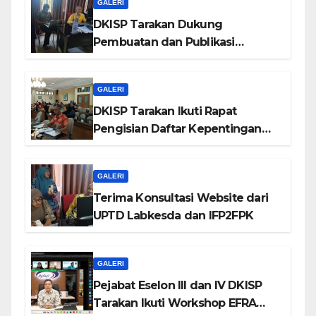
GALERI
DKISP Tarakan Dukung
Pembuatan dan Publikasi
Website SDN Utama 2
GALERI
DKISP Tarakan Ikuti Rapat
Pengisian Daftar Kepentingan
Pribadi
GALERI
Terima Konsultasi Website dari
UPTD Labkesda dan IFP2FPK
GALERI
Pejabat Eselon III dan IV DKISP
Tarakan Ikuti Workshop EFRA